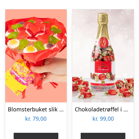
Blomsterbuket slik – Look-O-Look
Chokoladetrøffel i Champagneflaske
kr.
79,00
kr.
99,00