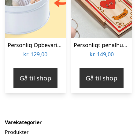
Personlig Opbevaringsboks i Metal med Billede – Rund
Personligt penalhus med Retrodesign
kr.
129,00
kr.
149,00
Gå til shop
Gå til shop
Varekategorier
Produkter